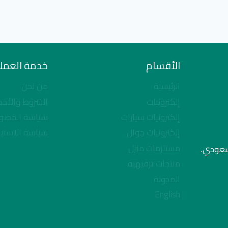
الأقسام
خدمة العملا
الرئيسية
من نحن
إلكترونيات
الشروط والأحك
إلكترونيات سيارات
سياسة الخصو
إلكترونيات جوال
سياسة الاستبد
مستلزمات منزل
لسعودي.
منتجات ترفيهيه
المدونة
English