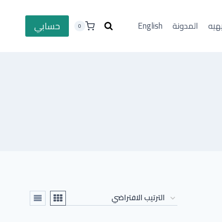
حسابي
هيه
المدونة
English
0