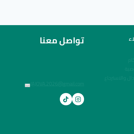
تواصل معنا
ء
ام
صية
ال والاسترجاع
JAJOVA.2026@gmail.com