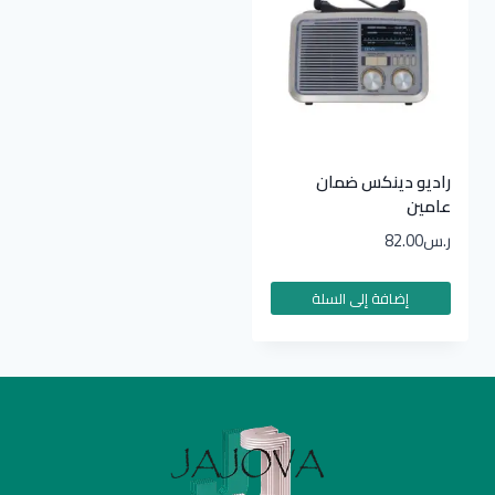
راديو دينكس ضمان
عامين
ر.س
82.00
إضافة إلى السلة