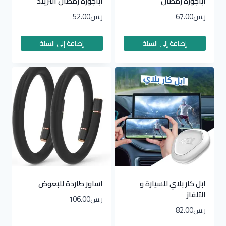
اباجورة رمضان
اباجورة رمضان التريند
ر.س
67.00
ر.س
52.00
إضافة إلى السلة
إضافة إلى السلة
ابل كار بلاي للسيارة و
اساور طاردة للبعوض
التلفاز
ر.س
106.00
ر.س
82.00