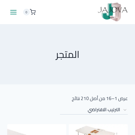
لتجاوز
لى
0
لمحتوى
المتجر
عرض 1–16 من أصل 210 نتائج