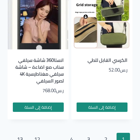
الكرسي القابل للطي
انستا360 شاشة سيلفي
سناب مع اضاءة – شاشة
ر.س
52.00
سيلفي مغناطيسية 4K
لصور السيلفي
ر.س
768.00
إضافة إلى السلة
إضافة إلى السلة
13
12
…
4
3
2
1