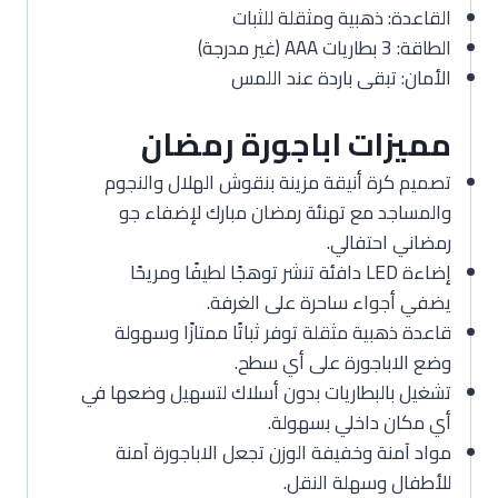
القاعدة: ذهبية ومثقلة للثبات
الطاقة: 3 بطاريات AAA (غير مدرجة)
الأمان: تبقى باردة عند اللمس
مميزات اباجورة رمضان
تصميم كرة أنيقة مزينة بنقوش الهلال والنجوم
والمساجد مع تهنئة رمضان مبارك لإضفاء جو
رمضاني احتفالي.
إضاءة LED دافئة تنشر توهجًا لطيفًا ومريحًا
يضفي أجواء ساحرة على الغرفة.
قاعدة ذهبية مثقلة توفر ثباتًا ممتازًا وسهولة
وضع الاباجورة على أي سطح.
تشغيل بالبطاريات بدون أسلاك لتسهيل وضعها في
أي مكان داخلي بسهولة.
مواد آمنة وخفيفة الوزن تجعل الاباجورة آمنة
للأطفال وسهلة النقل.