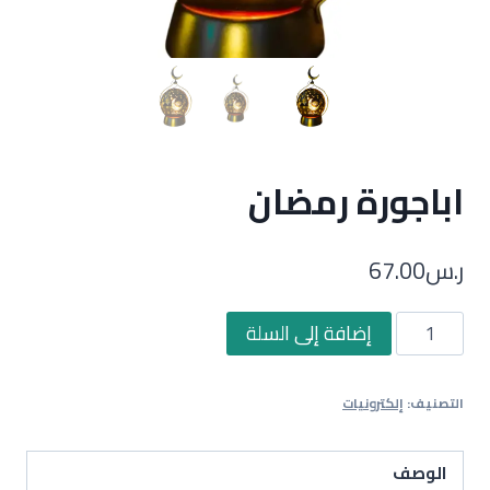
اباجورة رمضان
ر.س
67.00
كمية
إضافة إلى السلة
اباجورة
رمضان
التصنيف:
إلكترونيات
الوصف