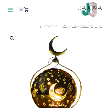
لتجاوز
لى
0
لمحتوى
الرئيسية
/
المتجر
/
إلكترونيات
/
اباجورة رمضان