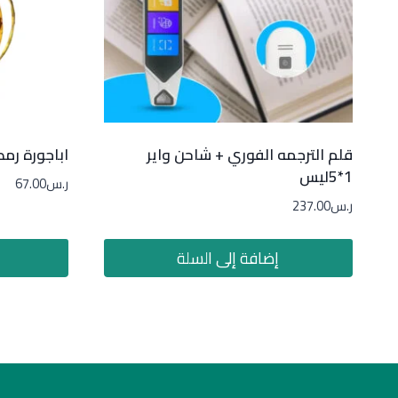
قلم الترجمه الفوري + شاحن واير
اباجورة رم
1*5ليس
ر.س
67.00
ر.س
237.00
إضافة إلى السلة