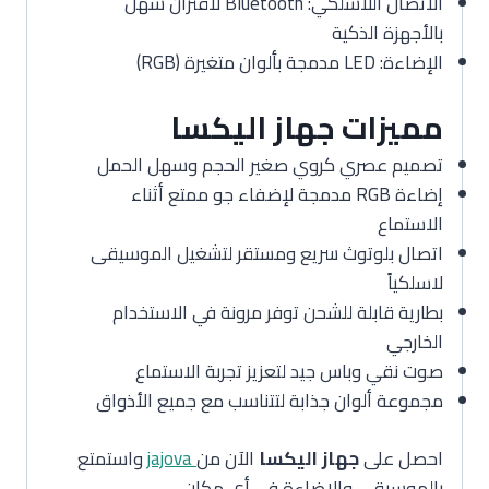
الاتصال اللاسلكي: Bluetooth لاقتران سهل
بالأجهزة الذكية
الإضاءة: LED مدمجة بألوان متغيرة (RGB)
مميزات جهاز اليكسا
تصميم عصري كروي صغير الحجم وسهل الحمل
إضاءة RGB مدمجة لإضفاء جو ممتع أثناء
الاستماع
اتصال بلوتوث سريع ومستقر لتشغيل الموسيقى
لاسلكياً
بطارية قابلة للشحن توفر مرونة في الاستخدام
الخارجي
صوت نقي وباس جيد لتعزيز تجربة الاستماع
مجموعة ألوان جذابة لتتناسب مع جميع الأذواق
احصل على
جهاز اليكسا
الآن من
jajova
واستمتع
بالموسيقى والإضاءة في أي مكان