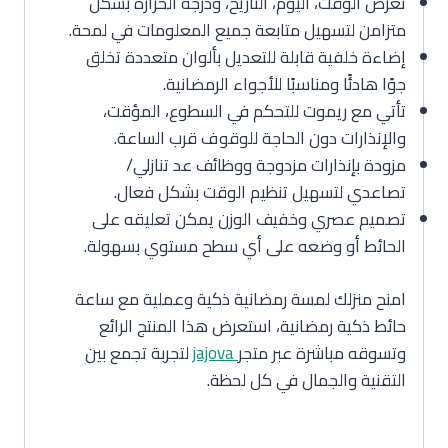
تعرض الوقت، اليوم، التاريخ، ودرجة الحرارة بشكل
متزامن لتسهيل متابعة جميع المعلومات في لمحة.
إضاءة خلفية قابلة للتعديل بألوان متعددة تخلق
جوًا هادئًا ومناسبًا للأجواء الرمضانية.
تأتي مع ريموت للتحكم في السطوع، المؤقت،
والإنذارات دون الحاجة للوقوف قرب الساعة.
مزودة بإنذارات مزدوجة ووظائف عد تنازلي/
تصاعدي لتسهيل تنظيم الوقت بشكل فعال.
تصميم عصري وخفيف الوزن يمكن تعليقه على
الحائط أو وضعه على أي سطح مستوي بسهولة.
امنح منزلك لمسة رمضانية ذكية وعملية مع ساعة
حائط ذكية رمضانية، استعرض هذا المنتج الرائع
وتسوقه مباشرة عبر متجر
jajova
لتجربة تجمع بين
التقنية والجمال في كل لحظة.