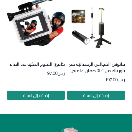
فانوس المجالس الرمضانية مع
كاميرا الفلوج الذكية ضد الماء
باور بنك من DLC ضمان عاميين
ر.س
97.00
ر.س
197.00
إضافة إلى السلة
إضافة إلى السلة