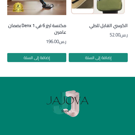
الكرسي القابل للطي
مكنسة ليزر 6 في 1 Denx بضمان
عامين
ر.س
52.00
ر.س
196.00
إضافة إلى السلة
إضافة إلى السلة