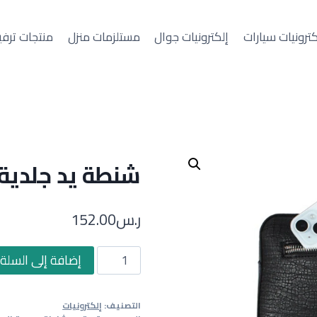
كترونيات سيارات
إلكترونيات جوال
مستلزمات منزل
منتجات ترفي
شنطة يد جلدية
ر.س
152.00
كمية
إضافة إلى السلة
شنطة
يد
التصنيف:
إلكترونيات
جلدية