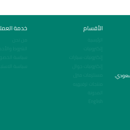
الأقسام
خدمة العملا
الرئيسية
من نحن
إلكترونيات
الشروط والأحك
إلكترونيات سيارات
سياسة الخصو
إلكترونيات جوال
سياسة الاستبد
مستلزمات منزل
لسعودي.
منتجات ترفيهيه
المدونة
English