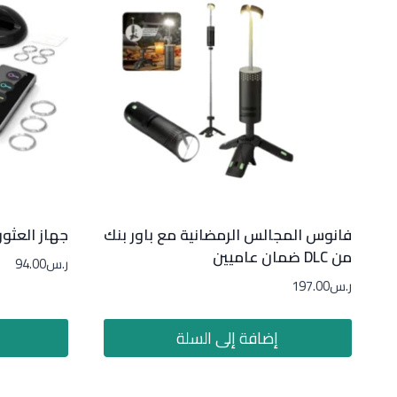
فانوس المجالس الرمضانية مع باور بنك
جهاز العثو
من DLC ضمان عاميين
ر.س
94.00
ر.س
197.00
إضافة إلى السلة