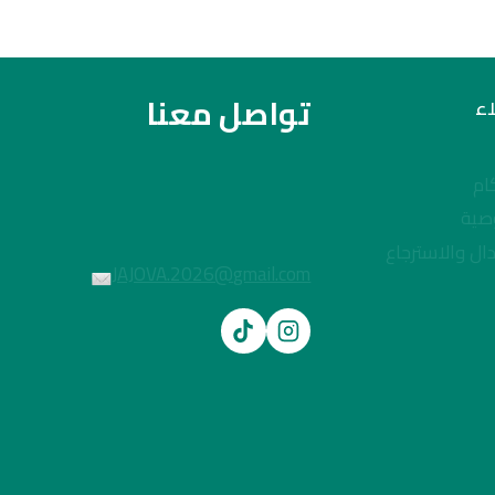
تواصل معنا
ء
ام
صية
ال والاسترجاع
JAJOVA.2026@gmail.com