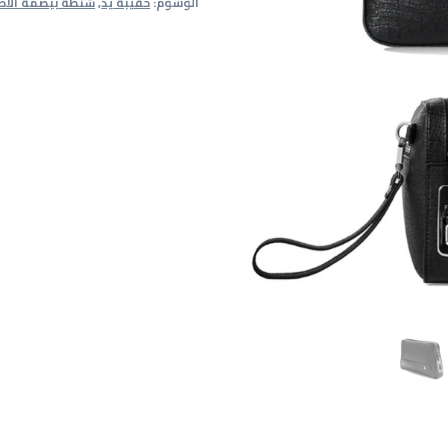
الوسوم:
حقيبة يد
,
شنطة ببصمة الاص
بقفل
بصمة
الاصبع