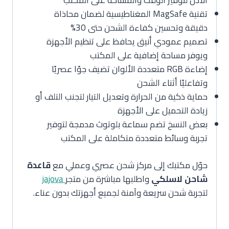
الأذن لتوفير الوقت والمساحة على المكتب
تقنية MagSafe المغناطيسية لضمان محاذاة
دقيقة وتحسين كفاءة الشحن حتى 30%
تصميم عمودي أنيق يحافظ على تنظيم الأجهزة
ويوفر مساحة إضافية على المكتب
إضاءة RGB متعددة الألوان تضيف جوًا عصريًا
وتفاعليًا أثناء الشحن
حماية ذكية من الحرارة وتعديل التيار لتجنب التلف أو
زيادة التحميل على الأجهزة
بعض النسخ تضم سماعة بلوتوث مدمجة لتوفير
تجربة وسائط متعددة متكاملة على المكتب
حوّل مكتبك إلى مركز شحن عصري وعملي مع
قاعدة
شاحن لاسلكي
واطلبها مباشرة من متجر
jajova
لتجربة شحن سريعة وآمنة لجميع أجهزتك بدون عناء.