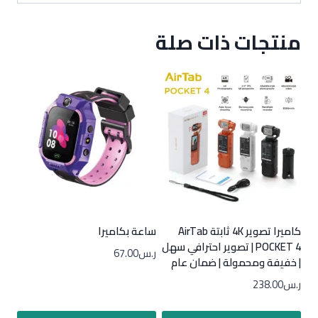
منتجات ذات صلة
كاميرا تصوير 4K ثابتة AirTab
ساعة بكاميرا
POCKET 4 | تصوير احترافي سهل
ر.س
67.00
| خفيفة ومحمولة | ضمان عام
ر.س
238.00