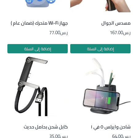
مسدس الجوال
جهاز Wi-Fi متحرك (ضمان عام )
ر.س
167.00
ر.س
77.00
إضافة إلى السلة
إضافة إلى السلة
شاحن وايرلس ٥ في ١
كابل شحن بحامل حديث
ر.س
64.00
ر.س
35.00