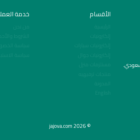
الأقسام
خدمة العملا
الرئيسية
من نحن
إلكترونيات
الشروط والأحك
إلكترونيات سيارات
سياسة الخصو
إلكترونيات جوال
سياسة الاستبد
مستلزمات منزل
لسعودي.
منتجات ترفيهيه
المدونة
English
© 2026 jajova.com