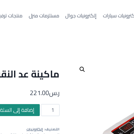
كترونيات سيارات
إلكترونيات جوال
مستلزمات منزل
منتجات ترفي
ماكينة عد النق
ر.س
221.00
كمية
إضافة إلى السلة
ماكينة
عد
التصنيف:
إلكترونيات
النقود