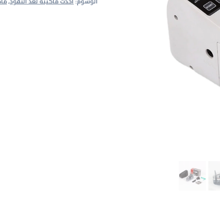
الوسوم:
احدث ماكينه لعد النقود
,
ماك
سهلة
الحمل