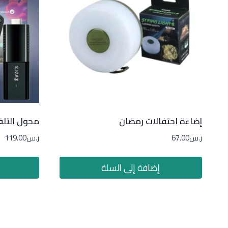
إضاءة احتفالات رمضان
محول التلفا
ر.س
67.00
ر.س
119.00
إضافة إلى السلة