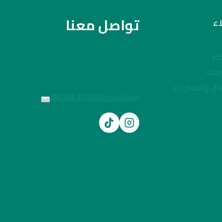
تواصل معنا
ء
ام
صية
ال والاسترجاع
JAJOVA.2026@gmail.com