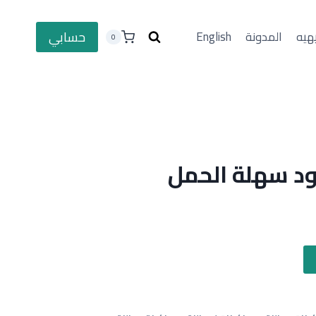
حسابي
هيه
المدونة
English
0
ود سهلة الحمل