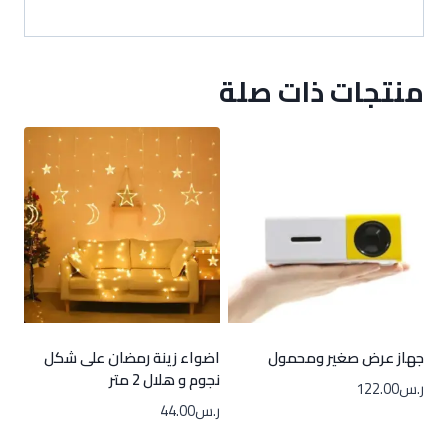
منتجات ذات صلة
جهاز عرض صغير ومحمول
اضواء زينة رمضان على شكل
نجوم و هلال 2 متر
ر.س
122.00
ر.س
44.00