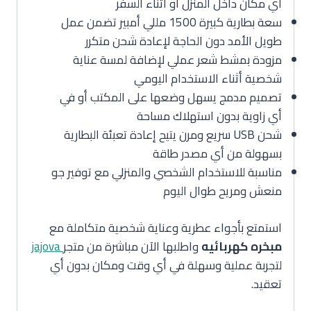
أي مكان داخل المنزل أو أثناء السفر
سعة بطارية كبيرة 1500 مللي أمبير تضمن عمل
طويل الأمد دون الحاجة لإعادة شحن متكرر
مزودة بمشط شعر عملي لإضافة لمسة عناية
شخصية أثناء الاستخدام اليومي
تصميم مدمج يسهل وضعها على المكتب أو في
أي زاوية بدون استهلاك مساحة
شحن USB سريع ومرن يتيح إعادة تعبئة البطارية
بسهولة من أي مصدر طاقة
مناسبة للاستخدام الشخصي والمنزلي مع توفير جو
منعش ومريح طوال اليوم
استمتع بأجواء عطرية وعناية شخصية متكاملة مع
مبخره كهربائيه
واطلبها الآن مباشرة من متجر
jajova
لتجربة عملية وسهلة في أي وقت ومكان بدون أي
تعقيد.