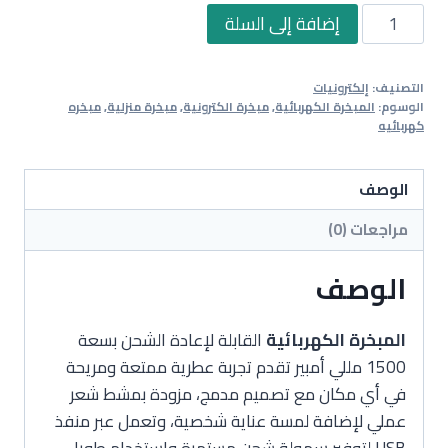
كمية
إضافة إلى السلة
مبخرة
كهربائية
التصنيف:
إلكترونيات
قابلة
الوسوم:
المبخرة الكهربائية
,
مبخرة الكترونية
,
مبخرة منزلية
,
مبخره
لإعادة
كهربائيه
الشحن
عبر
الوصف
منفذ
مراجعات (0)
USB
بسعة
الوصف
1500
مللي
المبخرة الكهربائية
القابلة لإعادة الشحن بسعة
أمبير،
1500 مللي أمبير تقدم تجربة عطرية ممتعة ومريحة
مزودة
في أي مكان مع تصميم مدمج، مزودة بمشط شعر
بمشط
عملي لإضافة لمسة عناية شخصية، وتعمل عبر منفذ
شعر
USB لتوفير سهولة شحن مستمرة واستخدام طويل