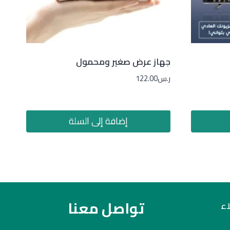
جهاز عرض صغير ومحمول
ر.س
122.00
إضافة إلى السلة
تواصل معنا
ء