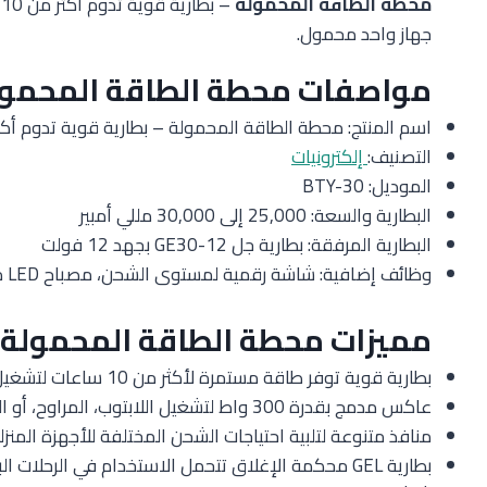
محطة الطاقة المحمولة
–
جهاز واحد محمول.
مواصفات محطة الطاقة المحمول
اسم المنتج: محطة الطاقة المحمولة – بطارية قوية تدوم أكثر من 10
التصنيف:
إلكترونيات
الموديل: BTY-30
البطارية والسعة: 25,000 إلى 30,000 مللي أمبير
البطارية المرفقة: بطارية جل GE30-12 بجهد 12 فولت
وظائف إضافية: شاشة رقمية لمستوى الشحن، مصباح LED مدمج، دعم وظيفة اشتراك السيارة
مميزات محطة الطاقة المحمولة
بطارية قوية توفر طاقة مستمرة لأكثر من 10 ساعات لتشغيل الأجهزة الصغيرة بسهولة.
عاكس مدمج بقدرة 300 واط لتشغيل اللابتوب، المراوح، أو التلفاز أثناء التخييم.
منافذ متنوعة لتلبية احتياجات الشحن المختلفة للأجهزة المنزل
بطارية GEL محكمة الإغلاق تتحمل الاستخدام في الرحلات البرية والصعبة.