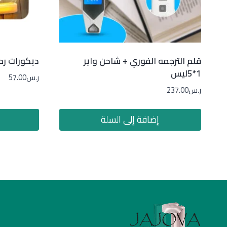
قلم الترجمه الفوري + شاحن واير
ديكورات رم
1*5ليس
ر.س
57.00
ر.س
237.00
إضافة إلى السلة