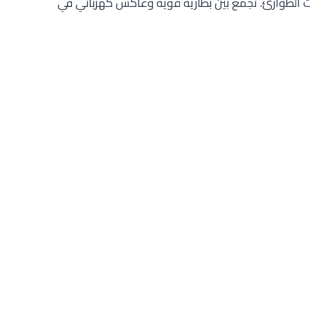
 التخييم، أو حالات الطوارئ. تجمع بين بطارية قوية وعاكس كهربائي في