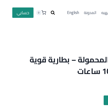
حسابي
هيه
المدونة
English
0
لمحمولة – بطارية قوية