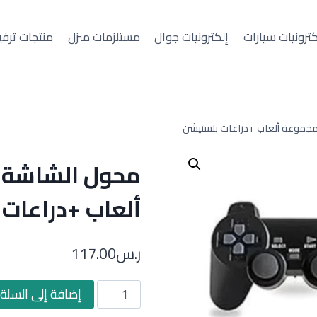
كترونيات سيارات
إلكترونيات جوال
مستلزمات منزل
منتجات ترفي
+مجموعة ألعاب +دراعات بلستيشن
محول الشاشة ا
ألعاب +دراعات
ر.س
117.00
كمية
إضافة إلى السلة
محول