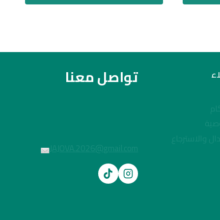
تواصل معنا
ء
ام
صية
ال والاسترجاع
JAJOVA.2026@gmail.com