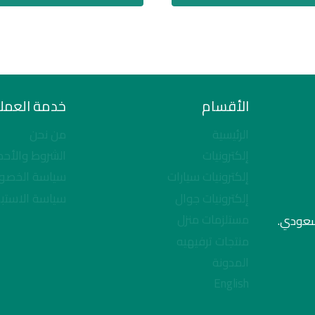
الأقسام
خدمة العملا
الرئيسية
من نحن
إلكترونيات
الشروط والأحك
إلكترونيات سيارات
سياسة الخصو
إلكترونيات جوال
سياسة الاستبد
مستلزمات منزل
لسعودي.
منتجات ترفيهيه
المدونة
English