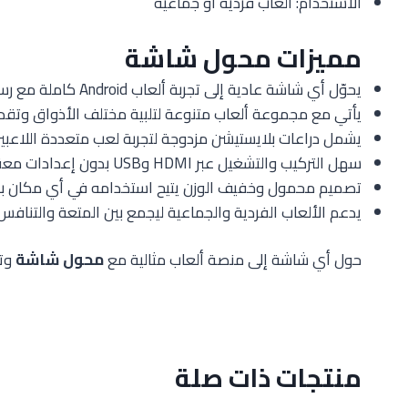
الاستخدام: ألعاب فردية أو جماعية
مميزات محول شاشة
يحوّل أي شاشة عادية إلى تجربة ألعاب Android كاملة مع رسومات واضحة وأداء سلس.
يأتي مع مجموعة ألعاب متنوعة لتلبية مختلف الأذواق وتقدي
يشمل دراعات بلايستيشن مزدوجة لتجربة لعب متعددة اللاعبين
سهل التركيب والتشغيل عبر HDMI وUSB بدون إعدادات معقدة.
تصميم محمول وخفيف الوزن يتيح استخدامه في أي مكان بالم
يدعم الألعاب الفردية والجماعية ليجمع بين المتعة والتنافس
حول أي شاشة إلى منصة ألعاب مثالية مع
محول شاشة
وتس
منتجات ذات صلة