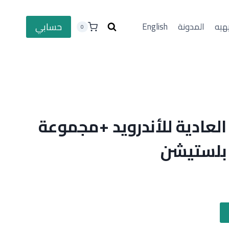
حسابي
هيه
المدونة
English
0
لعادية للأندرويد +مجموعة
 بلستيشن