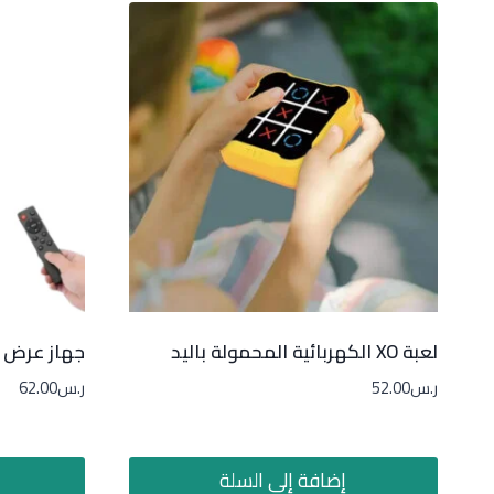
لعبة XO الكهربائية المحمولة باليد
جهاز عرض ا
ر.س
52.00
ر.س
62.00
إضافة إلى السلة