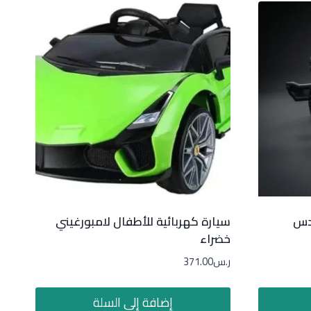
يدس
سيارة كهربائية للأطفال لامبورغيني
خضراء
ر.س
371.00
إضافة إلى السلة