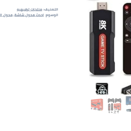
الشاشة
التصنيف:
منتجات ترفيهيه
العادية
الوسوم:
احدث محول شاشة
,
محول ال
للأندرويد
+مجموعة
ألعاب
+دراعات
بلستيشن