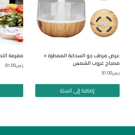
عرض مرطب جو السحابة الممطرة +
مفرمة اللحوم 3 لتر بضمان ع
مصباح غروب الشمس
ر.س
81.00
ر.س
97.00
إضافة إلى السلة