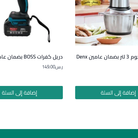
امين Denx
دريل كفرات BOSS بضمان عام
ر.س
149.00
إضافة إلى السلة
إضافة إلى السلة