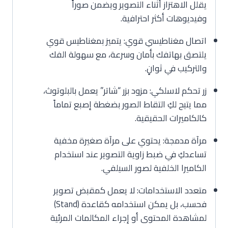
يقلل الاهتزاز أثناء التصوير ويضمن صوراً
وفيديوهات أكثر احترافية.
اتصال مغناطيسي قوي: يتميز بمغناطيس قوي
يلتصق بهاتفك بأمان وسرعة، مع سهولة الفك
والتركيب في ثوانٍ.
زر تحكم لاسلكي: مزود بزر “شاتر” يعمل بالبلوتوث،
مما يتيح لكِ التقاط الصور بضغطة إصبع تماماً
كالكاميرات الحقيقية.
مرآة مدمجة: يحتوي على مرآة صغيرة مخفية
تساعدكِ في ضبط زاوية التصوير عند استخدام
الكاميرا الخلفية لصور السيلفي.
متعدد الاستخدامات: لا يعمل كمقبض تصوير
فحسب، بل يمكن استخدامه كقاعدة (Stand)
لمشاهدة المحتوى أو إجراء المكالمات المرئية