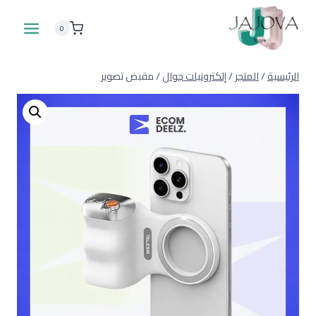
لتجاوز
لى
0
لمحتوى
الرئيسية
/
المتجر
/
إلكترونيات جوال
/
مقبض تصوير