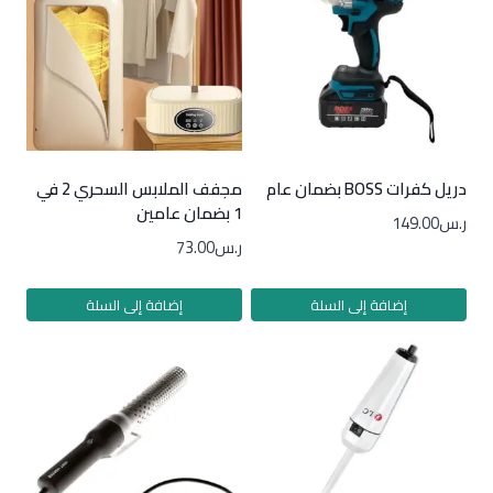
دريل كفرات BOSS بضمان عام
مجفف الملابس السحري 2 في
1 بضمان عامين
ر.س
149.00
ر.س
73.00
إضافة إلى السلة
إضافة إلى السلة