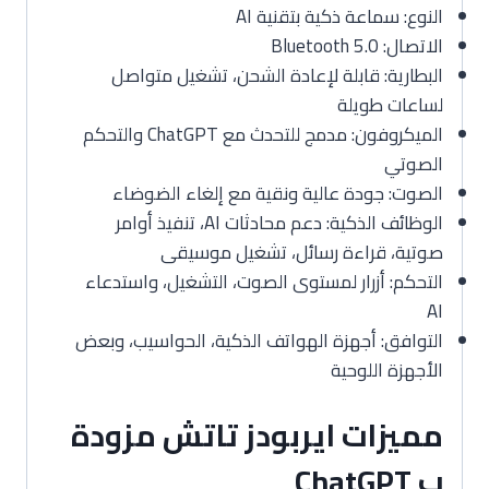
النوع: سماعة ذكية بتقنية AI
الاتصال: Bluetooth 5.0
البطارية: قابلة لإعادة الشحن، تشغيل متواصل
لساعات طويلة
الميكروفون: مدمج للتحدث مع ChatGPT والتحكم
الصوتي
الصوت: جودة عالية ونقية مع إلغاء الضوضاء
الوظائف الذكية: دعم محادثات AI، تنفيذ أوامر
صوتية، قراءة رسائل، تشغيل موسيقى
التحكم: أزرار لمستوى الصوت، التشغيل، واستدعاء
AI
التوافق: أجهزة الهواتف الذكية، الحواسيب، وبعض
الأجهزة اللوحية
مميزات ايربودز تاتش مزودة
ب ChatGPT