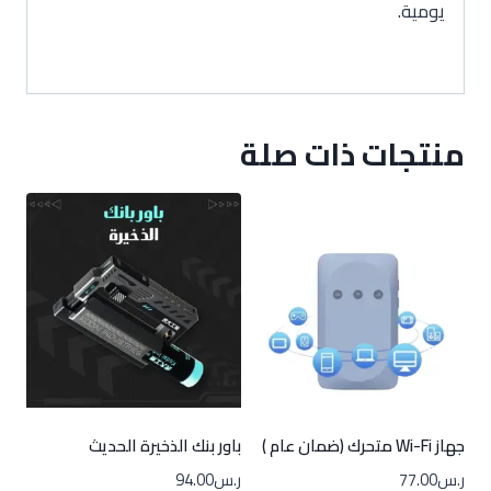
يومية.
منتجات ذات صلة
جهاز Wi-Fi متحرك (ضمان عام )
باور بنك الذخيرة الحديث
ر.س
77.00
ر.س
94.00