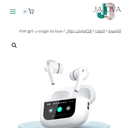
لتجاوز
لى
0
لمحتوى
الرئيسية
/
المتجر
/
إلكترونيات جوال
/
سماعة مزوده ب chat gpt