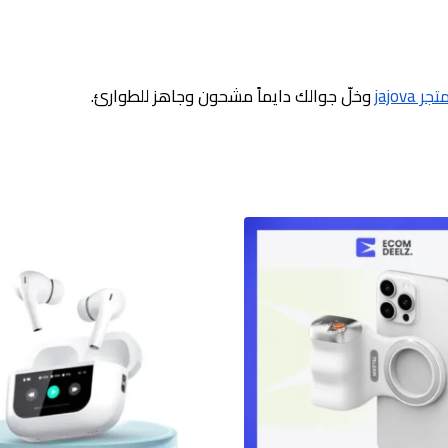
تجر jajova
وخلّ جوالك دايماً مشحون وجاهز للطوارئ.