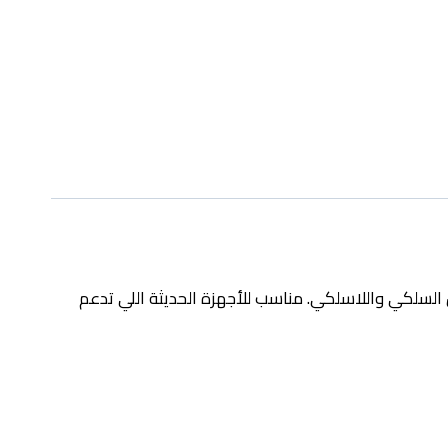
10000 مللي أمبير، يجمع بين الشحن السلكي واللاسلكي. مناسب للأجهزة الحديثة اللي تدعم