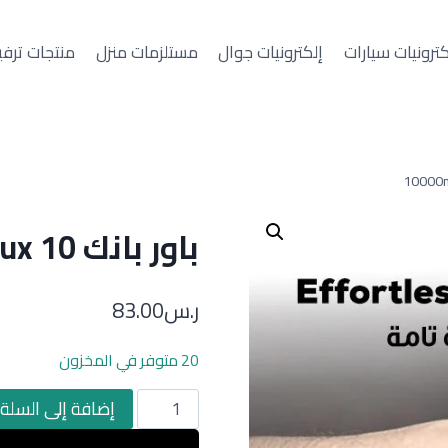
كترونيات سيارات
إلكترونيات جوال
مستلزمات منزل
منتجات ترفي
باور بانك Joy Lux 10 لاسلكي 10000mAh
ر.س
83.00
20 متوفر في المخزون
كمية
إضافة إلى السلة
باور