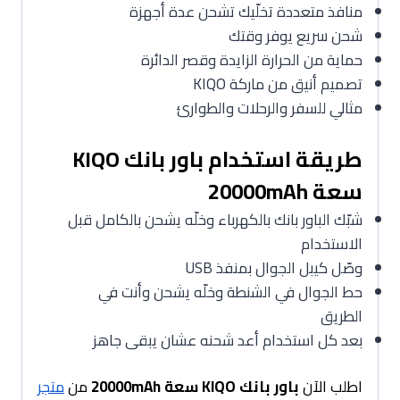
منافذ متعددة تخلّيك تشحن عدة أجهزة
شحن سريع يوفر وقتك
حماية من الحرارة الزايدة وقصر الدائرة
تصميم أنيق من ماركة KIQO
مثالي للسفر والرحلات والطوارئ
طريقة استخدام باور بانك KIQO
سعة 20000mAh
شبّك الباور بانك بالكهرباء وخلّه يشحن بالكامل قبل
الاستخدام
وصّل كيبل الجوال بمنفذ USB
حط الجوال في الشنطة وخلّه يشحن وأنت في
الطريق
بعد كل استخدام أعد شحنه عشان يبقى جاهز
اطلب الآن
باور بانك KIQO سعة 20000mAh
من
متجر