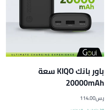
باور بانك KIQO سعة
20000mAh
ر.س
114.00