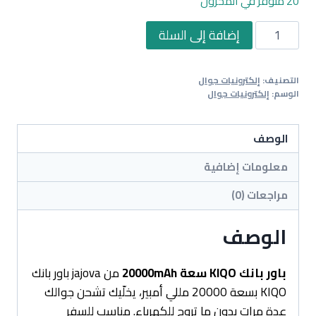
20 متوفر في المخزون
كمية
إضافة إلى السلة
باور
بانك
التصنيف:
إلكترونيات جوال
KIQO
الوسم:
إلكترونيات جوال
سعة
20000mAh
الوصف
معلومات إضافية
مراجعات (0)
الوصف
باور بانك KIQO سعة 20000mAh
من jajova باور بانك
KIQO بسعة 20000 مللي أمبير، يخلّيك تشحن جوالك
عدة مرات بدون ما تروح للكهرباء. مناسب للسفر