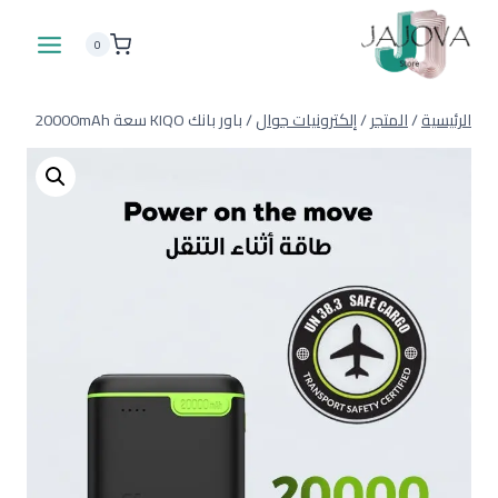
لتجاوز
لى
0
لمحتوى
الرئيسية
/
المتجر
/
إلكترونيات جوال
/
باور بانك KIQO سعة 20000mAh