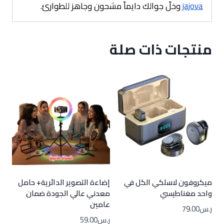
jajova
وخلّ جوالك دايماً مشحون وجاهز للطوارئ.
منتجات ذات صلة
ميكروفون لاسلكي الكل في
إضاءة التصوير الدائرية+ حامل
واحد مغناطيسي
معدني عالي الجودة ضمان
عامين
ر.س
79.00
ر.س
59.00