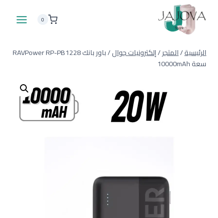
لتجاوز
لى
0
لمحتوى
الرئيسية
/
المتجر
/
إلكترونيات جوال
/
باور بانك RAVPower RP-PB1228
سعة 10000mAh