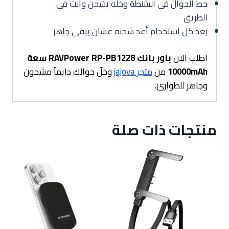
حط الجوال في الشنطة وخلّه يشحن وأنت في
الطريق
بعد كل استخدام أعد شحنه عشان يبقى جاهز
اطلب الآن
باور بانك RAVPower RP-PB1228 سعة
10000mAh
من
متجر jajova
وخلّ جوالك دايماً مشحون
وجاهز للطوارئ.
منتجات ذات صلة