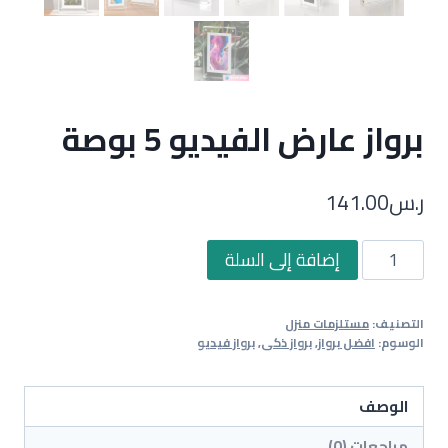
برواز عارض الفيديو 5 بوصة
ر.س
141.00
كمية
إضافة إلى السلة
برواز
عارض
التصنيف:
مستلزمات منزل
الفيديو
الوسوم:
افضل برواز
,
برواز ذكى
,
برواز فيديو
5
بوصة
الوصف
مراجعات (0)