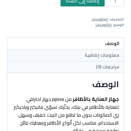
إضافة إلى السلة
جهاز
العناية
التصنيف:
إلكترونيات
بالأظافر
الوسم:
إلكترونيات
الوصف
معلومات إضافية
مراجعات (0)
الوصف
جهاز العناية بالأظافر
من jajova جهاز احترافي
للعناية بالأظافر في بيتك، يخلّيك تسوّي مانيكير وباديكير
زي الصالونات بدون ما تطلع من البيت. خفيف وسهل
الاستخدام، مناسب لكل أنواع الأظافر ويعطيك نتائج
نظيفة ومرتبة في دقائق.