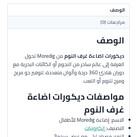
نوم
الأطفال
الوصف
مراجعات (0)
الوصف
ديكورات اضاءة غرف النوم
من Moredig تحول
الغرفة إلى عالم ساحر من النجوم أو الكائنات البحرية مع
دوران هادئ 360 درجة وألوان متعددة، لتوفير جو مريح
ومرح للنوم أو اللعب.
مواصفات ديكورات اضاءة
غرف النوم
الاسم: إضاءة Moredig للأطفال
التصنيف:
إلكترونيات
النوع: مصباح ليلي مع عرض سينمائي