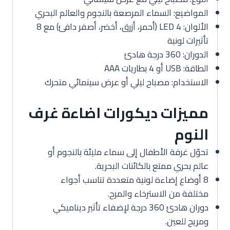
المواضيع: السماء المرصعة بالنجوم والعالم البحري
الألوان: 4 LED (أحمر، أزرق، أخضر، أصفر دافئ) مع 8
تأثيرات لونية
الدوران: 360 درجة هادئ
الطاقة: USB أو 4 بطاريات AAA
الاستخدام: مصباح ليلي أو عرض سينمائي متحرك
مميزات ديكورات اضاءة غرف
النوم
تحوّل غرفة الأطفال إلى سماء مليئة بالنجوم أو
عالم بحري ممتع بالكائنات البحرية.
8 أوضاع إضاءة لونية متعددة تناسب أجواء
مختلفة من الاسترخاء والمرح.
دوران هادئ 360 درجة لإضفاء تأثير ديناميكي
ومريح للعين.