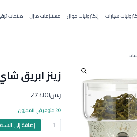
كترونيات سيارات
إلكترونيات جوال
مستلزمات منزل
منتجات ترفي
فاة
زينز ابريق شاي
ر.س
273.00
20 متوفر في المخزون
كمية
إضافة إلى السلة
زينز