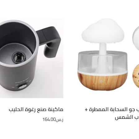
جو السحابة الممطرة +
ماكينة صنع رغوة الحليب
وب الشمس
ر.س
164.00