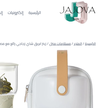
لتجاوز
لى
الرئيسية
إلكترونيات
إل
لمحتوى
الرئيسية
/
المتجر
/
مستلزمات منزل
/
زينز ابريق شاي زجاجي رائع مع مص