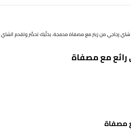
jaj إبريق شاي زجاجي من زينز مع مصفاة مدمجة، يخلّيك تحضّر وتقدم ال
 رائع مع مصفاة
ع مصفاة