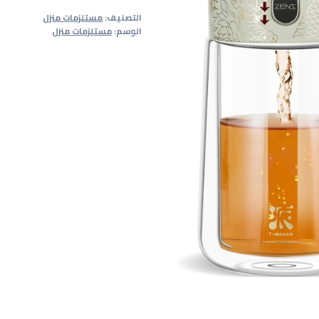
ابريق
التصنيف:
مستلزمات منزل
شاي
الوسم:
مستلزمات منزل
زجاجي
رائع
مع
مصفاة