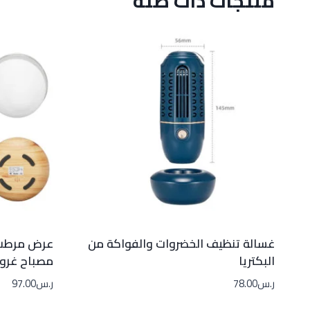
منتجات ذات صلة
غسالة تنظيف الخضروات والفواكة من
عرض مرطب 
البكتريا
مصباح غر
ر.س
78.00
ر.س
97.00