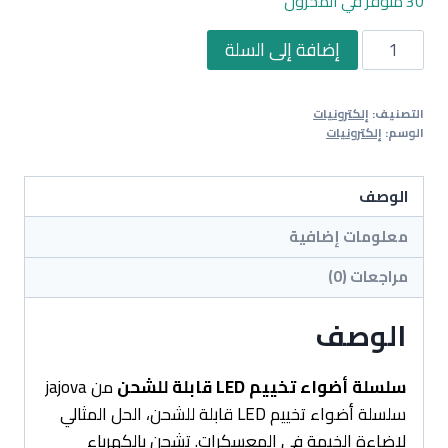
30 متوفر في المخزون
كمية
إضافة إلى السلة
سلسلة
أضواء
التصنيف:
إلكترونيات
تخييم
الوسم:
إلكترونيات
LED
قابلة
الوصف
للشحن
معلومات إضافية
مراجعات (0)
الوصف
سلسلة أضواء تخييم LED قابلة للشحن
من jajova
سلسلة أضواء تخييم LED قابلة للشحن، الحل المثالي
لإضاءة الخيمة في المعسكرات. تشحن بالكهرباء