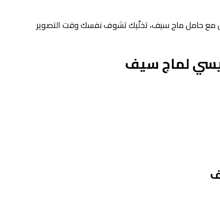
لجوال مع حامل ماج سيف، تخلّيك تشوف نفسك وقت التصوير
يسي لماج سيف
ف