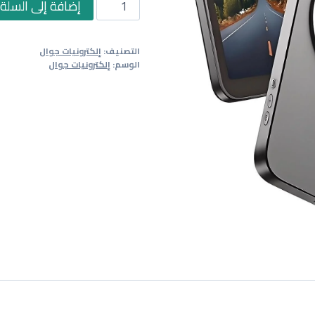
كمية
إضافة إلى السلة
شاشة
عرض
التصنيف:
إلكترونيات جوال
سيلفي
الوسم:
إلكترونيات جوال
مغناطيسية
للجوال
مع
حامل
مغناطيسي
لماج
سيف