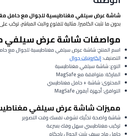
شاشة عرض سيلفي مغناطيسية للجوال مع حامل مغ
بدون ما تثبت الكاميرا. مثالية للفلوغ والبث المباشر، تركب 
مواصفات شاشة عرض سيلفي مغ
اسم المنتج: شاشة عرض سيلفي مغناطيسية للجوال مع حا
التصنيف:
إلكترونيات جوال
النوع: شاشة سيلفي مغناطيسية
الماركة: متوافقة مع MagSafe
المحتوى: شاشة + حامل مغناطيسي
التوافق: أجهزة آيفون MagSafe
مميزات شاشة عرض سيلفي مغناطيسي
شاشة واضحة تخلّيك تشوف نفسك وقت التصوير
تركيب مغناطيسي سهل وفك بسرعة
حامل ماج سيف يثبت الجوال بإحكام