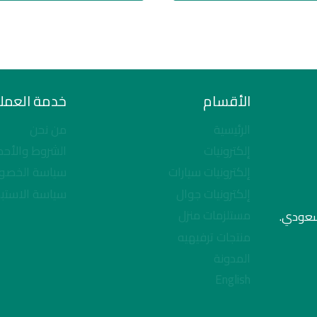
الأقسام
خدمة العملا
الرئيسية
من نحن
إلكترونيات
الشروط والأحك
إلكترونيات سيارات
سياسة الخصو
إلكترونيات جوال
سياسة الاستبد
مستلزمات منزل
لسعودي.
منتجات ترفيهيه
المدونة
English