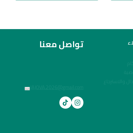
تواصل معنا
ء
ام
صية
ال والاسترجاع
JAJOVA.2026@gmail.com