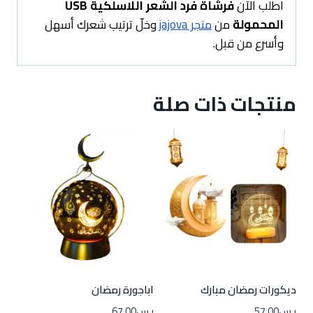
اطلب الآن
فرشاة فرد الشعر اللاسلكية USB
المحمولة
من
متجر jajova
وخلّ ترتيب شعرك أسهل
وأسرع من قبل.
منتجات ذات صلة
ديكورات رمضان مبارك
اباجورة رمضان
ر.س
57.00
ر.س
67.00