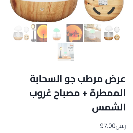
عرض مرطب جو السحابة
الممطرة + مصباح غروب
الشمس
ر.س
97.00