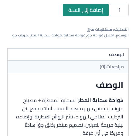
كمية
إضافة إلى السلة
عرض
مرطب
التصنيف:
مستلزمات منزل
جو
الوسوم:
افضل فواحة جو
,
فواحة سحابة
,
فواحة سحابة المطر
,
مرطب جو
السحابة
الممطرة
الوصف
+
مصباح
مراجعات (0)
غروب
الشمس
الوصف
فواحة سحابة المطر
السحابة الممطرة + مصباح
غروب الشمس جهاز متعدد الاستخدامات يجمع بين
الترطيب العلاجي للهواء، نشر الروائح العطرية، وإضاءة
ليلية مريحة للعينين. تصميم مبتكر يخلق جوًا هادئًا
ومريحًا في أي غرفة.