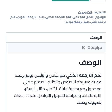
قلم
الترجمه
التصنيف:
إلكترونيات
الفوري
الوسوم:
افضل قلم ذكي
,
قلم الترجمة الذكي
,
قلم الترجمة الفوري
,
قلم
+
ترجمة ذكي
,
قلم ترجمة فورية
شاحن
واير
الوصف
1*5ليس
مراجعات (0)
الوصف
قلم الترجمه الذكي
مع شاحن وايرليس يوفر ترجمة
فورية وسريعة للنصوص والكلام، تصميم عملي
ومحمول مع بطارية قابلة للشحن، مثالي للسفر،
الاجتماعات، والدراسة لتسهيل التواصل متعدد اللغات
بسهولة ودقة.