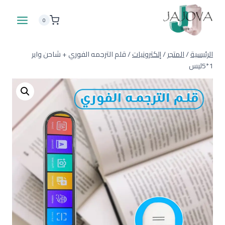
لتجاوز
لى
0
لمحتوى
الرئيسية
/
المتجر
/
إلكترونيات
/
قلم الترجمه الفوري + شاحن واير
1*5ليس