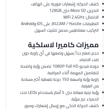
كشف الحركة: إشعارات فورية على الهاتف
التخزين: Micro SD حتى 128GB
الاتصال: WiFi 2.4GHz
التطبيقات: JXLCAM / YsxLite على iOS وAndroid
التركيب: مغناطيس مدمج للتثبيت السهل
مميزات كاميرا لاسلكية
حجم صغير جداً يسهل وضعها في أي زاوية دون
لفت الانتباه.
جودة فيديو 1080P Full HD تضمن رؤية واضحة
للتفاصيل المهمة أثناء المراقبة.
زاوية رؤية واسعة 150 درجة لتغطية أكبر مساحة
من الغرفة.
رؤية ليلية فعالة حتى 5 أمتار باستخدام LEDs تحت
الحمراء غير مرئية.
كشف الحركة الذكي مع إرسال إشعارات وصور