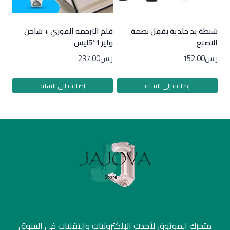
شنطة يد جلدية بقفل بصمة
قلم الترجمه الفوري + شاحن
الاصبع
واير 1*5ليس
ر.س
152.00
ر.س
237.00
إضافة إلى السلة
إضافة إلى السلة
متجرك الموثوق لأحدث الإلكترونيات والتقنيات في السوق