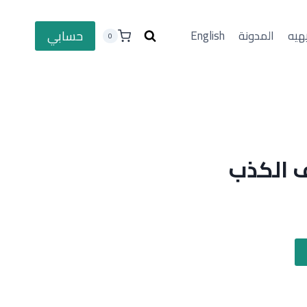
حسابي
هيه
المدونة
English
0
 الكذب