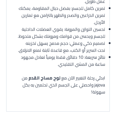
عمل طويل.
تمرين كامل للجسم: بفضل حبال المقاومة، يمكنك
تمرين الذراعين والصدر والظهر بالتزامن مع تمارين
الأرجل.
تحسين التوازن والمرونة: يقوي العضلات الداخلية
للجسم ويحسن من قوامك ومرونتك بشكل ملحوظ.
تصميم ذكي وعملي: حجم مدمج يسهل تخزينه
تحت السرير أو الكنب، مع قاعدة ثابتة تمنع الانزلاق.
نتائج سريعة: 10 دقائق فقط يومياً تعادل مجهود
ساعة من المشي التقليدي.
ابدئي رحلة التغيير الآن مع
لوح مساج القدم
من
jajova واحصلي على الجسم الذي تحلمين به بكل
سهولة!