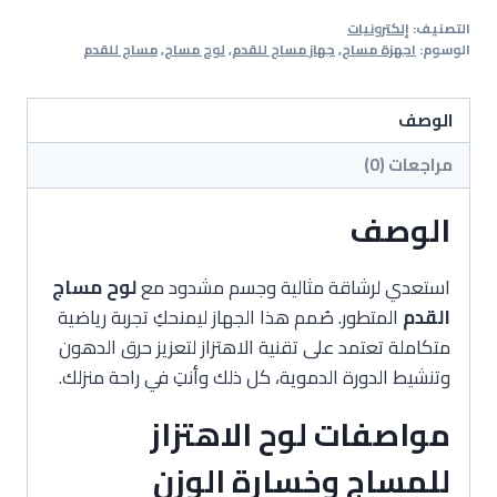
اهتزاز
التصنيف:
إلكترونيات
للمساج
الوسوم:
اجهزة مساج
,
جهاز مساج للقدم
,
لوح مساج
,
مساج للقدم
وخسارة
الوزن
الوصف
مراجعات (0)
الوصف
استعدي لرشاقة مثالية وجسم مشدود مع
لوح مساج
القدم
المتطور. صُمم هذا الجهاز ليمنحكِ تجربة رياضية
متكاملة تعتمد على تقنية الاهتزاز لتعزيز حرق الدهون
وتنشيط الدورة الدموية، كل ذلك وأنتِ في راحة منزلك.
مواصفات لوح الاهتزاز
للمساج وخسارة الوزن