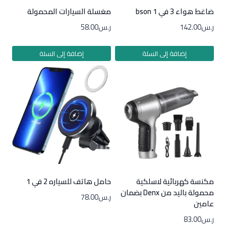
ضاغط هواء 3 في 1 bson
مغسلة السيارات المحمولة
ر.س
142.00
ر.س
58.00
إضافة إلى السلة
إضافة إلى السلة
مكنسة كهربائية لاسلكية
حامل هاتف للسياره 2 في 1
محمولة باليد من Denx بضمان
ر.س
78.00
عامين
ر.س
83.00