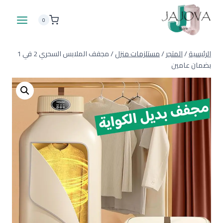
لتجاوز
لى
0
لمحتوى
الرئيسية
/
المتجر
/
مستلزمات منزل
/
مجفف الملابس السحري 2 في 1
بضمان عامين