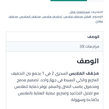
مجفف
الملابس
التصنيف:
مستلزمات منزل
السحري
الوسوم:
افضل مجفف ملابس
,
تجفيف ملابس
,
مجفف الملابس
,
مجفف
2
عصري
في
1
الوصف
بضمان
مراجعات (0)
عامين
الوصف
مجفف الملابس
السحري 2 في 1 يجمع بين التجفيف
السريع والكي البسيط في جهاز واحد، تصميم مدمج
ومحمول يناسب المنزل والسفر، يوفر حماية للملابس
مع تقليل التجاعيد وتسريع عملية العناية بالملابس
بكفاءة وسهولة.