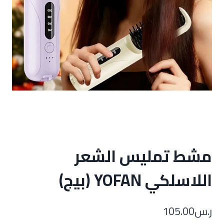
مشط تمليس الشعر
اللاسلكي YOFAN (بيج)
ر.س
105.00