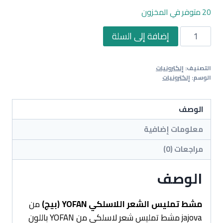
20 متوفر في المخزون
كمية
إضافة إلى السلة
مشط
تمليس
التصنيف:
إلكترونيات
الشعر
الوسم:
إلكترونيات
اللاسلكي
YOFAN
الوصف
(بيج)
معلومات إضافية
مراجعات (0)
الوصف
مشط تمليس الشعر اللاسلكي YOFAN (بيج)
من
jajova مشط تمليس شعر لاسلكي من YOFAN باللون