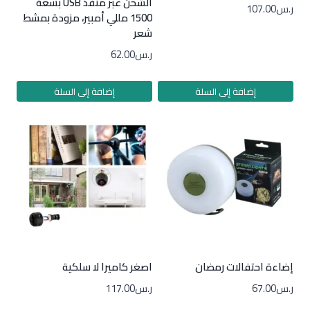
الشحن عبر منفذ USB بسعة
ر.س
107.00
1500 مللي أمبير، مزودة بمشط
شعر
ر.س
62.00
إضافة إلى السلة
إضافة إلى السلة
إضاءة احتفالات رمضان
اصغر كاميرا لا سلكية
ر.س
67.00
ر.س
117.00