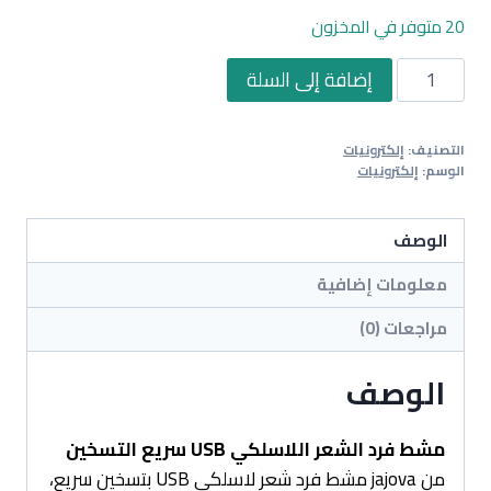
20 متوفر في المخزون
كمية
إضافة إلى السلة
مشط
فرد
التصنيف:
إلكترونيات
الشعر
الوسم:
إلكترونيات
اللاسلكي
USB
الوصف
سريع
التسخين
معلومات إضافية
مراجعات (0)
الوصف
مشط فرد الشعر اللاسلكي USB سريع التسخين
من jajova مشط فرد شعر لاسلكي USB بتسخين سريع،