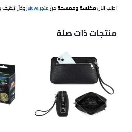
اطلب الآن
مكنسة وممسحة
من
متجر jajova
وخلّ تنظيف ب
منتجات ذات صلة