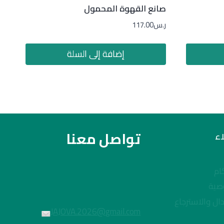
صانع القهوة المحمول
ر.س
117.00
إضافة إلى السلة
تواصل معنا
ء
ام
صية
ال والاسترجاع
JAJOVA.2026@gmail.com