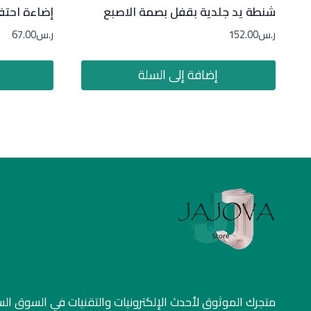
شنطة يد جلدية بقفل بصمة الاصبع
إضاءة احتف
ر.س
152.00
ر.س
67.00
إضافة إلى السلة
متجرك الموثوق لأحدث الإلكترونيات والتقنيات في السوق ا