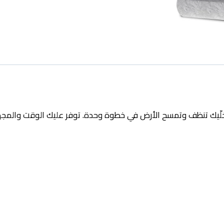
jajov مكنسة وممسحة 2 في 1، تخلّيك تنظف وتمسح الأرض في خطوة وحدة. توفر عليك