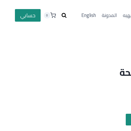
حسابي
هيه
المدونة
English
0
ة