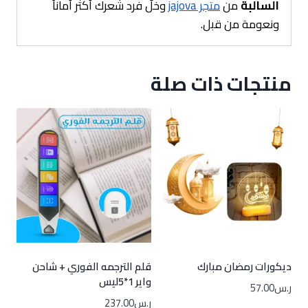
السالبة
من
متجر jajova
وخلّ فرد شعرك أكثر أماناً
ونعومة من قبل.
منتجات ذات صلة
ديكورات رمضان مبارك
قلم الترجمه الفوري + شاحن
واير 1*5ليس
ر.س
57.00
ر.س
237.00