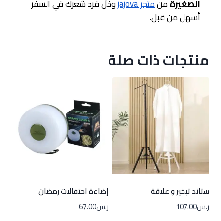
الصغيرة
من
متجر jajova
وخلّ فرد شعرك في السفر
أسهل من قبل.
منتجات ذات صلة
ستاند تبخير و علاقة
إضاءة احتفالات رمضان
ر.س
107.00
ر.س
67.00