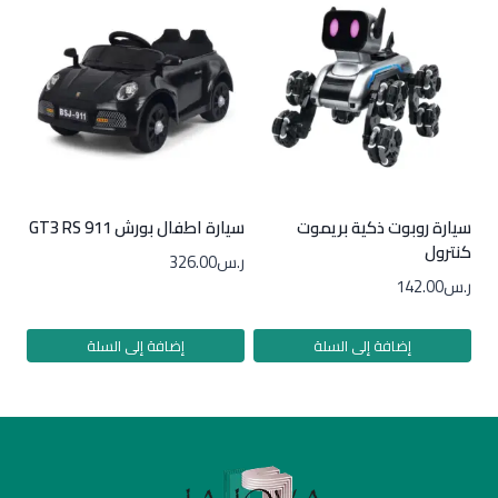
سيارة روبوت ذكية بريموت
سيارة اطفال بورش 911 GT3 RS
كنترول
ر.س
326.00
ر.س
142.00
إضافة إلى السلة
إضافة إلى السلة