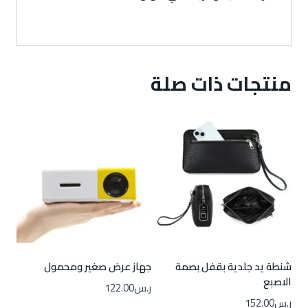
منتجات ذات صلة
شنطة يد جلدية بقفل بصمة
جهاز عرض صغير ومحمول
الاصبع
ر.س
122.00
ر.س
152.00