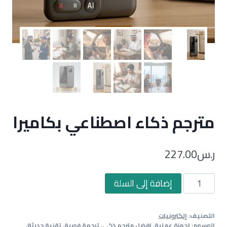
مترجم ذكاء اصطناعي بكاميرا
ر.س
227.00
كمية
إضافة إلى السلة
مترجم
ذكاء
التصنيف:
إلكترونيات
اصطناعي
الوسوم:
اجهزة عملية
,
افضل مترجم ذكي
,
ترجمة فورية
,
تقنية حديثة
,