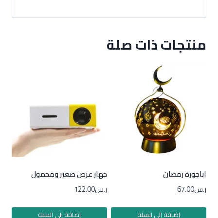
منتجات ذات صلة
اباجورة رمضان
جهاز عرض صغير ومحمول
ر.س
67.00
ر.س
122.00
إضافة إلى السلة
إضافة إلى السلة